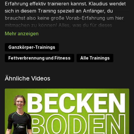
Erfahrung effektiv trainieren kannst. Klaudius wendet
sich in diesem Training speziell an Anfänger, du
brauchst also keine große Vorab-Erfahrung um hier
mitmachen zu können! Alles, was du für dieses
Workout benötigst ist ein eaglefit EMS Anzug.
Das Training ist für die Nutzung mit dem eaglefit
Ganzkörper-Trainings
HOME EMS oder dem PRO EMS Anzug optimiert.
Fettverbrennung und Fitness
Alle Trainings
Viel Spaß und Erfolg beim Trainieren!
Ähnliche Videos