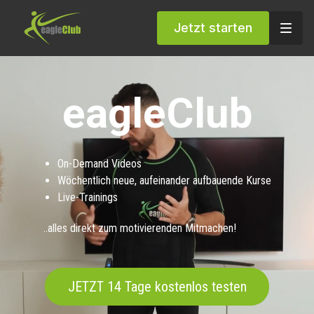
Jetzt starten
eagleClub
On-Demand Videos
Wöchentlich neue, aufeinander aufbauende Kurse
Live-Trainings
..alles direkt zum motivierenden Mitmachen!
JETZT 14 Tage kostenlos testen