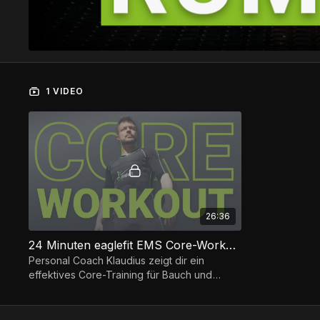
1 VIDEO
26:36
24 Minuten eaglefit EMS Core-Workout
Personal Coach Klaudius zeigt dir ein
effektives Core-Training für Bauch und
Rücken. Du brauchst nur den eaglefit EMS
Anzug und die POWERBox