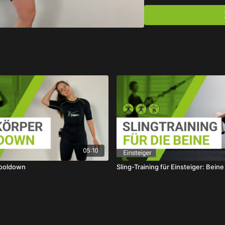
Kraftkick!
Bereit für maximale Aktiv
Die passenden Warm-up-
https://club.eaglefit.d
05:10
Cooldown
Sling-Training für Einsteiger: Beine