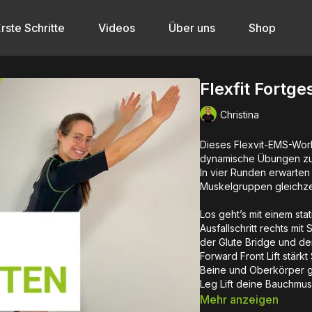
rste Schritte
Videos
Über uns
Shop
Flexfit Fortge
Christina
Dieses Flexvit-EMS-Worko
dynamische Übungen zu 
In vier Runden erwarten
Muskelgruppen gleichzei
Los geht’s mit einem stat
Ausfallschritt rechts mit
der Glute Bridge und de
Forward Front Lift stär
Beine und Oberkörper gl
Leg Lift deine Bauchmus
Mehr anzeigen
Als Finisher wartet ein