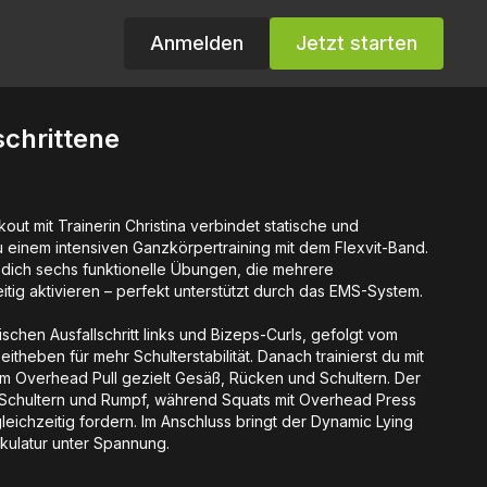
Anmelden
Jetzt starten
schrittene
ut mit Trainerin Christina verbindet statische und
einem intensiven Ganzkörpertraining mit dem Flexvit-Band.
 dich sechs funktionelle Übungen, die mehrere
tig aktivieren – perfekt unterstützt durch das EMS-System.
ischen Ausfallschritt links und Bizeps-Curls, gefolgt vom
 Seitheben für mehr Schulterstabilität. Danach trainierst du mit
m Overhead Pull gezielt Gesäß, Rücken und Schultern. Der
kt Schultern und Rumpf, während Squats mit Overhead Press
eichzeitig fordern. Im Anschluss bringt der Dynamic Lying
kulatur unter Spannung.
 45-sekündiger Trizeps Overhead Push – für den letzten