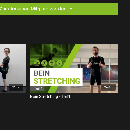
Zum Ansehen Mitglied werden
ierung? Let’s go! 💪
 & Cool-down-Trainings findest du hier:
e/categories/warmup_cooldown
25:12
25:39
Bein Stretching - Teil 1