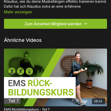
Klaudius, wie du deine Muskellängen effektiv trainieren kannst.
Dafür hat sich Klaudius extra an eine erfahrene
Physiotherapeutin gewandt um euch diese Übungen
Mehr anzeigen
präsentieren zu können. Alles, was du für dieses Workout
benötigst ist ein eaglefit EMS Anzug.
Zum Ansehen Mitglied werden
Das Training ist für die Nutzung mit dem eaglefit HOME EMS
oder dem PRO EMS Anzug optimiert.
Ähnliche Videos
Viel Spaß und Erfolg beim Trainieren!
28:24
EMS Rückbildungskurs - Teil 7